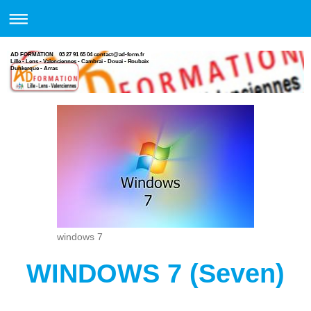
AD FORMATION 03 27 91 65 04 contact@ad-form.fr
Lille - Lens - Valenciennes - Cambrai - Douai - Roubaix
Dunkerque - Arras
windows 7
WINDOWS 7 (Seven)